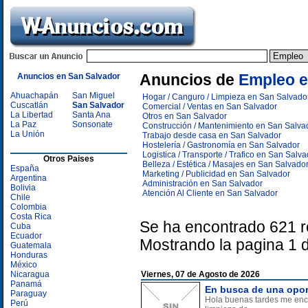
Anuncios en San Salvador
Anuncios de
Empleo e
Ahuachapán
San Miguel
Hogar / Canguro / Limpieza en San Salvado
Cuscatlán
San Salvador
Comercial / Ventas en San Salvador
La Libertad
Santa Ana
Otros en San Salvador
La Paz
Sonsonate
Construcción / Mantenimiento en San Salva
La Unión
Trabajo desde casa en San Salvador
Hostelería / Gastronomía en San Salvador
Logistica / Transporte / Trafico en San Salva
Otros Paises
Belleza / Estética / Masajes en San Salvado
España
Marketing / Publicidad en San Salvador
Argentina
Administración en San Salvador
Bolivia
Atención Al Cliente en San Salvador
Chile
Colombia
Costa Rica
Se ha encontrado 621 r
Cuba
Ecuador
Mostrando la pagina 1 
Guatemala
Honduras
México
Nicaragua
Viernes, 07 de Agosto de 2026
Panamá
En busca de una oport
Paraguay
Hola buenas tardes me encu
Perú