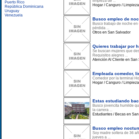
limpieza de ...
Puerto Rico
Hogar / Canguro / Limpiez
República Dominicana
Uruguay
Venezuela
Busco empleo de noch
Busco trabajo de noche en c
pérdida ...
Otros en San Salvador
Quieres trabajar por 
Se buscan mujeres que dese
Requisitos alegres ...
Atención Al Cliente en San
Empleada comedor, li
Comedor por la terminal Ho
Hogar / Canguro / Limpiez
Estas estudiando bach
Busco jovencita humilde que
la carrera ...
Estudiantes / Becas en San
Busco empleo noctur
Soy madre soltera de 36 añ
jueves a ...