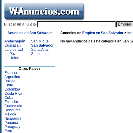
Anuncios en San Salvador
Anuncios de
Empleo en San Salvador
>
Ima
Ahuachapán
San Miguel
No hay Anuncios de esta categoria en San S
Cuscatlán
San Salvador
La Libertad
Santa Ana
La Paz
Sonsonate
La Unión
Otros Paises
España
Argentina
Bolivia
Chile
Colombia
Costa Rica
Cuba
Ecuador
Guatemala
Honduras
México
Nicaragua
Panamá
Paraguay
Perú