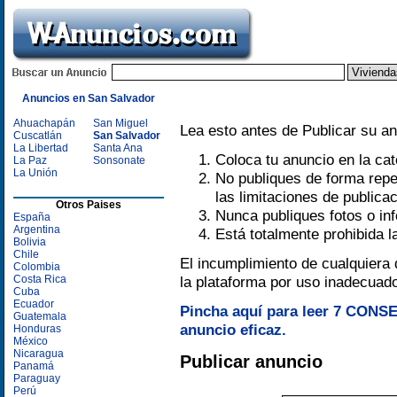
Anuncios en San Salvador
Ahuachapán
San Miguel
Lea esto antes de Publicar su an
Cuscatlán
San Salvador
La Libertad
Santa Ana
Coloca tu anuncio en la ca
La Paz
Sonsonate
La Unión
No publiques de forma repe
las limitaciones de publica
Otros Paises
Nunca publiques fotos o in
España
Argentina
Está totalmente prohibida l
Bolivia
Chile
El incumplimiento de cualquiera 
Colombia
Costa Rica
la plataforma por uso inadecuad
Cuba
Ecuador
Pincha aquí para leer 7 CONSE
Guatemala
anuncio eficaz.
Honduras
México
Nicaragua
Publicar anuncio
Panamá
Paraguay
Perú