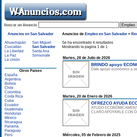
Anuncios en San Salvador
Anuncios de
Empleo en San Salvador
>
Re
Ahuachapán
San Miguel
Se ha encontrado 4 resultados
Cuscatlán
San Salvador
Mostrando la pagina 1 de 1
La Libertad
Santa Ana
La Paz
Sonsonate
Martes, 28 de Julio de 2026
La Unión
BRINDO apoyo ECON
Date apoyo económico a señ
Otros Paises
España
Argentina
Bolivia
Chile
Colombia
Costa Rica
Martes, 20 de Enero de 2026
Cuba
OFREZCO AYUDA ECO
Ecuador
AYUDO ECONÓMICAMENTE 
Guatemala
CLARO APOYARLE CON DI
Honduras
México
Nicaragua
Panamá
Paraguay
Perú
Miércoles, 05 de Febrero de 2025