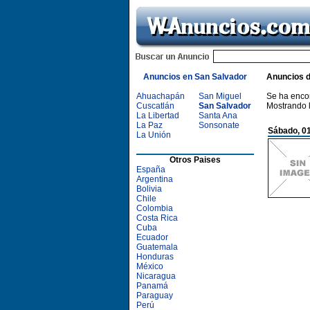
Anuncios en San Salvador
Anuncios 
Ahuachapán
San Miguel
Se ha enco
Cuscatlán
San Salvador
Mostrando 
La Libertad
Santa Ana
La Paz
Sonsonate
Sábado, 01
La Unión
Otros Paises
España
Argentina
Bolivia
Chile
Colombia
Costa Rica
Cuba
Ecuador
Guatemala
Honduras
México
Nicaragua
Panamá
Paraguay
Perú