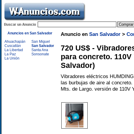
Anuncios en San Salvador
Anuncio en
San Salvador
>
Co
Ahuachapán
San Miguel
Cuscatlán
San Salvador
720 US$ - Vibrador
La Libertad
Santa Ana
La Paz
Sonsonate
para concreto. 110V
La Unión
Salvador)
Vibradores eléctricos HUMDINGE
las burbujas de aire al concreto
Mts. de Largo. versión de 110V 