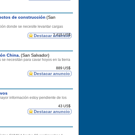
yectos de construcción
(San
ción donde se necesite levantar cargas
2.415 US$
Destacar anuncio
ión China.
(San Salvador)
se necesitán para cavar hoyos en la tierra
889 US$
Destacar anuncio
evos
ayor información estoy pendiente de los
43 US$
Destacar anuncio