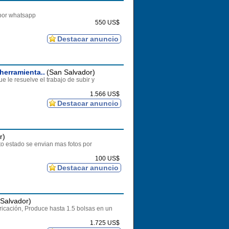
por whatsapp
550 US$
Destacar anuncio
herramienta..
(San Salvador)
le resuelve el trabajo de subir y
1.566 US$
Destacar anuncio
r)
o estado se envian mas fotos por
100 US$
Destacar anuncio
Salvador)
ricación, Produce hasta 1.5 bolsas en un
1.725 US$