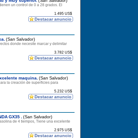
d y muy superior.
(San Salvador)
enen un control de 0 a 28 grados. El
1.495 US$
Destacar anuncio
ca.
(San Salvador)
yectos donde necesite marcar y delimitar
3.782 US$
Destacar anuncio
xcelente maquina.
(San Salvador)
ra la creación de superficies para
5.232 US$
Destacar anuncio
NDA GX35 .
(San Salvador)
olina de 4 tiempos, Tiene una excelente
2.975 US$
Destacar anuncio