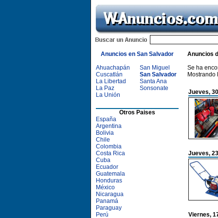
Anuncios en San Salvador
Anuncios 
Ahuachapán
San Miguel
Se ha enco
Cuscatlán
San Salvador
Mostrando 
La Libertad
Santa Ana
La Paz
Sonsonate
Jueves, 30
La Unión
Otros Paises
España
Argentina
Bolivia
Chile
Colombia
Costa Rica
Jueves, 23
Cuba
Ecuador
Guatemala
Honduras
México
Nicaragua
Panamá
Paraguay
Perú
Viernes, 1