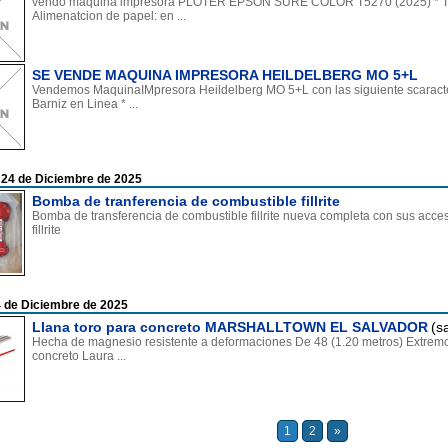
vendo maquina impresora PLOTER EPSON SURE COLOR T5270 (2025) * Tin
Alimenatcion de papel: en ...
SE VENDE MAQUINA IMPRESORA HEILDELBERG MO 5+L
Vendemos MaquinaIMpresora Heildelberg MO 5+L con las siguiente scaracter
Barniz en Linea * ...
 24 de Diciembre de 2025
Bomba de tranferencia de combustible fillrite
Bomba de transferencia de combustible fillrite nueva completa con sus acce
fillrite
 de Diciembre de 2025
Llana toro para concreto MARSHALLTOWN EL SALVADOR
(s
Hecha de magnesio resistente a deformaciones De 48 (1.20 metros) Extremo
concreto Laura ...
1
2
»