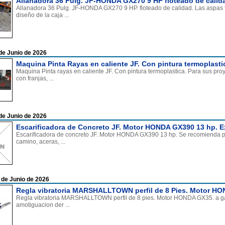
Allanadora 36 Pulg. JF-HONDA GX270 9 HP floteado de calida
Allanadora 36 Pulg. JF-HONDA GX270 9 HP. floteado de calidad. Las aspas ti
diseño de la caja ...
de Junio de 2026
Maquina Pinta Rayas en caliente JF. Con pintura termoplasti
Maquina Pinta rayas en caliente JF. Con pintura termoplastica. Para sus pro
con franjas, ...
de Junio de 2026
Escarificadora de Concreto JF. Motor HONDA GX390 13 hp. E
Escarificadora de concreto JF. Motor HONDA GX390 13 hp. Se recomienda pa
camino, aceras, ...
 de Junio de 2026
Regla vibratoria MARSHALLTOWN perfil de 8 Pies. Motor HO
Regla vibratoria MARSHALLTOWN perfil de 8 pies. Motor HONDA GX35. a gas
amotiguacion der ...