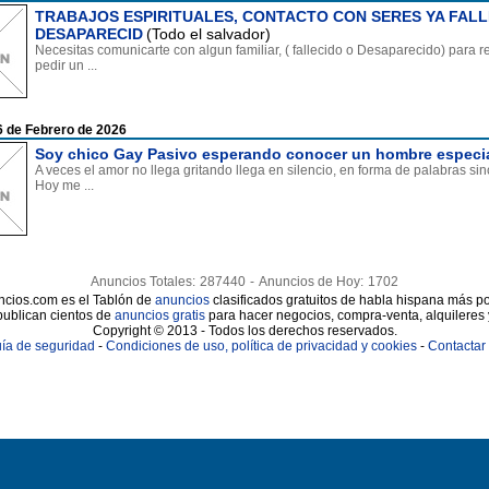
TRABAJOS ESPIRITUALES, CONTACTO CON SERES YA FALL
DESAPARECID
(Todo el salvador)
Necesitas comunicarte con algun familiar, ( fallecido o Desaparecido) para re
pedir un ...
6 de Febrero de 2026
Soy chico Gay Pasivo esperando conocer un hombre especi
A veces el amor no llega gritando llega en silencio, en forma de palabras sin
Hoy me ...
Anuncios Totales:
287440
-
Anuncios de Hoy:
1702
cios.com es el Tablón de
anuncios
clasificados gratuitos de habla hispana más po
publican cientos de
anuncios gratis
para hacer negocios, compra-venta, alquileres
Copyright © 2013 - Todos los derechos reservados.
ía de seguridad
-
Condiciones de uso, política de privacidad y cookies
-
Contactar