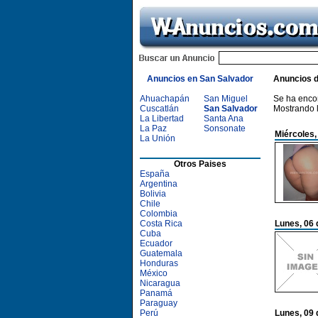
Anuncios en San Salvador
Anuncios 
Ahuachapán
San Miguel
Se ha enco
Cuscatlán
San Salvador
Mostrando 
La Libertad
Santa Ana
La Paz
Sonsonate
Miércoles,
La Unión
Otros Paises
España
Argentina
Bolivia
Chile
Colombia
Costa Rica
Lunes, 06 
Cuba
Ecuador
Guatemala
Honduras
México
Nicaragua
Panamá
Paraguay
Perú
Lunes, 09 