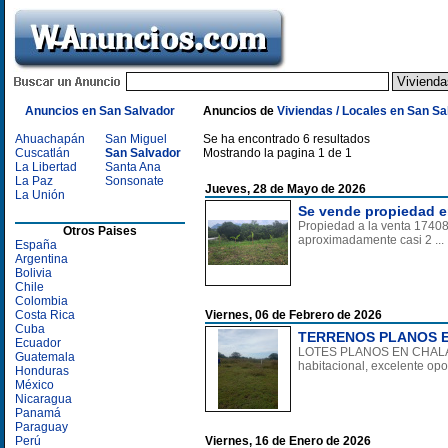
Anuncios en San Salvador
Anuncios de
Viviendas / Locales en San Sa
Ahuachapán
San Miguel
Se ha encontrado 6 resultados
Cuscatlán
San Salvador
Mostrando la pagina 1 de 1
La Libertad
Santa Ana
La Paz
Sonsonate
Jueves, 28 de Mayo de 2026
La Unión
Se vende propiedad e
Propiedad a la venta 17408
Otros Paises
aproximadamente casi 2 ...
España
Argentina
Bolivia
Chile
Colombia
Costa Rica
Viernes, 06 de Febrero de 2026
Cuba
TERRENOS PLANOS E
Ecuador
LOTES PLANOS EN CHALAT
Guatemala
habitacional, excelente opor
Honduras
México
Nicaragua
Panamá
Paraguay
Perú
Viernes, 16 de Enero de 2026