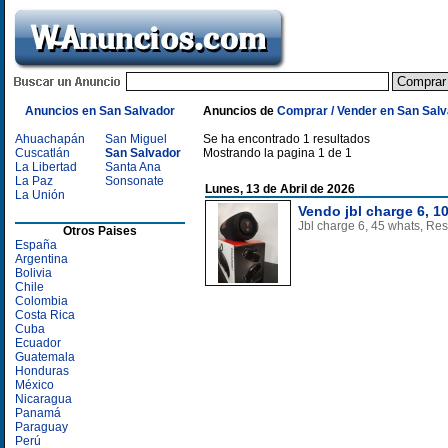
Anuncios en San Salvador
Anuncios de
Comprar / Vender en San Sal
Ahuachapán
San Miguel
Se ha encontrado 1 resultados
Cuscatlán
San Salvador
Mostrando la pagina 1 de 1
La Libertad
Santa Ana
La Paz
Sonsonate
Lunes, 13 de Abril de 2026
La Unión
Vendo jbl charge 6, 1
Jbl charge 6, 45 whats, Res
Otros Paises
España
Argentina
Bolivia
Chile
Colombia
Costa Rica
Cuba
Ecuador
Guatemala
Honduras
México
Nicaragua
Panamá
Paraguay
Perú