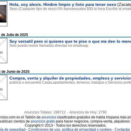
Hola, soy alexis. Himbre limpio y listo para tener sexo
(Zacat
Sexo (Cualquier tipo de sexo) 0% transsexuales $30 la hora Escribir al em
 de Julio de 2025
Soy versatil pero si quieres que te pise o que me den lo men
Solo puedo resivir llamadas directas no whatssap
 de Junio de 2025
Compra, venta y alquiler de propiedades, empleos y servicio
publica o encuentra Casas,apartamentos, terrenos, trabajos y Servicios prof
Anuncios Totales:
288712
-
Anuncios de Hoy:
2790
cios.com es el Tablón de
anuncios
clasificados gratuitos de habla hispana más po
publican cientos de
anuncios gratis
para hacer negocios, compra-venta, alquileres
Copyright © 2013 - Todos los derechos reservados.
ía de seguridad
-
Condiciones de uso, política de privacidad y cookies
-
Contactar