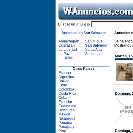
Anuncios en San Salvador
Anuncios 
Ahuachapán
San Miguel
Se ha enco
Cuscatlán
San Salvador
Mostrando 
La Libertad
Santa Ana
La Paz
Sonsonate
Martes, 16
La Unión
Otros Paises
España
Argentina
Bolivia
Chile
Colombia
Costa Rica
Domingo, 
Cuba
Ecuador
Guatemala
Honduras
México
Nicaragua
Panamá
Paraguay
Perú
Domingo, 