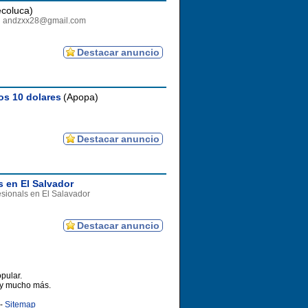
ecoluca)
ail andzxx28@gmail.com
Destacar anuncio
os 10 dolares
(Apopa)
Destacar anuncio
s en El Salvador
esionals en El Salavador
Destacar anuncio
pular.
 y mucho más.
-
Sitemap