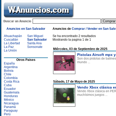
Anuncios en San Salvador
Anuncios de
Comprar / Vender en San Sal
Ahuachapán
San Miguel
Se ha encontrado 2 resultados
Cuscatlán
San Salvador
Mostrando la pagina 1 de 1
La Libertad
Santa Ana
La Paz
Sonsonate
Miércoles, 03 de Septiembre de 2025
La Unión
Pistolas Airsoft mpx 
Son dos pistolas de balines
Otros Paises
mundo ...
España
Argentina
Bolivia
Chile
Colombia
Costa Rica
Sábado, 17 de Mayo de 2025
Cuba
Vendo Xbox clásica e
Ecuador
Vendo Xbox clásica en PERF
Guatemala
muchísimos juegos ...
Honduras
México
Nicaragua
Panamá
Paraguay
Perú