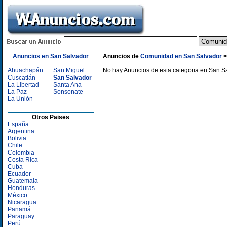
Anuncios en San Salvador
Anuncios de
Comunidad en San Salvador
Ahuachapán
San Miguel
No hay Anuncios de esta categoria en San S
Cuscatlán
San Salvador
La Libertad
Santa Ana
La Paz
Sonsonate
La Unión
Otros Paises
España
Argentina
Bolivia
Chile
Colombia
Costa Rica
Cuba
Ecuador
Guatemala
Honduras
México
Nicaragua
Panamá
Paraguay
Perú