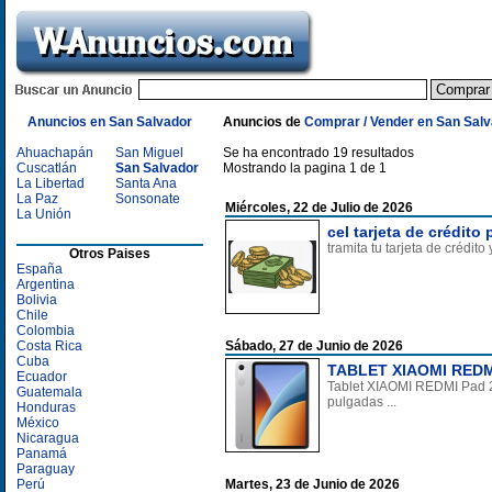
Anuncios en San Salvador
Anuncios de
Comprar / Vender en San Sal
Ahuachapán
San Miguel
Se ha encontrado 19 resultados
Cuscatlán
San Salvador
Mostrando la pagina 1 de 1
La Libertad
Santa Ana
La Paz
Sonsonate
Miércoles, 22 de Julio de 2026
La Unión
cel tarjeta de crédito 
tramita tu tarjeta de crédit
Otros Paises
España
Argentina
Bolivia
Chile
Colombia
Costa Rica
Sábado, 27 de Junio de 2026
Cuba
TABLET XIAOMI REDMI 
Ecuador
Tablet XIAOMI REDMI Pad 2 9
Guatemala
pulgadas ...
Honduras
México
Nicaragua
Panamá
Paraguay
Perú
Martes, 23 de Junio de 2026