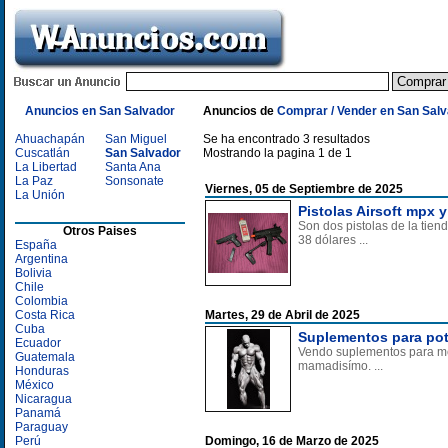
Anuncios en San Salvador
Anuncios de
Comprar / Vender en San Sal
Ahuachapán
San Miguel
Se ha encontrado 3 resultados
Cuscatlán
San Salvador
Mostrando la pagina 1 de 1
La Libertad
Santa Ana
La Paz
Sonsonate
Viernes, 05 de Septiembre de 2025
La Unión
Pistolas Airsoft mpx y
Son dos pistolas de la tie
Otros Paises
38 dólares ...
España
Argentina
Bolivia
Chile
Colombia
Costa Rica
Martes, 29 de Abril de 2025
Cuba
Suplementos para pot
Ecuador
Vendo suplementos para mej
Guatemala
mamadisímo. ...
Honduras
México
Nicaragua
Panamá
Paraguay
Perú
Domingo, 16 de Marzo de 2025