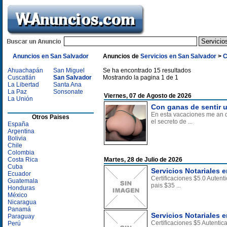
Anuncios en San Salvador
Anuncios de
Servicios en San Salvador
>
C
Ahuachapán
San Miguel
Se ha encontrado 15 resultados
Cuscatlán
San Salvador
Mostrando la pagina 1 de 1
La Libertad
Santa Ana
La Paz
Sonsonate
Viernes, 07 de Agosto de 2026
La Unión
Con ganas de sentir 
En esta vacaciones me an d
Otros Paises
el secreto de ...
España
Argentina
Bolivia
Chile
Colombia
Costa Rica
Martes, 28 de Julio de 2026
Cuba
Servicios Notariales e
Ecuador
Certificaciones $5.0 Auten
Guatemala
pais $35 ...
Honduras
México
Nicaragua
Panamá
Servicios Notariales e
Paraguay
Certificaciones $5 Autenti
Perú