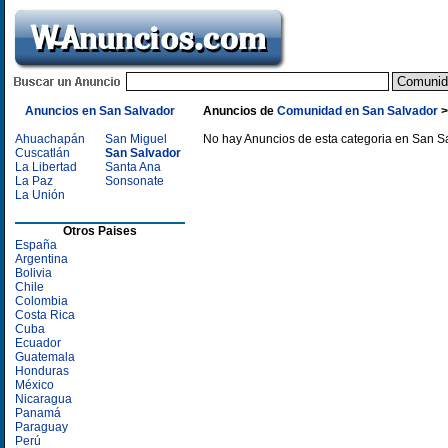
Anuncios en San Salvador
Anuncios de
Comunidad en San Salvador
Ahuachapán
San Miguel
No hay Anuncios de esta categoria en San S
Cuscatlán
San Salvador
La Libertad
Santa Ana
La Paz
Sonsonate
La Unión
Otros Paises
España
Argentina
Bolivia
Chile
Colombia
Costa Rica
Cuba
Ecuador
Guatemala
Honduras
México
Nicaragua
Panamá
Paraguay
Perú