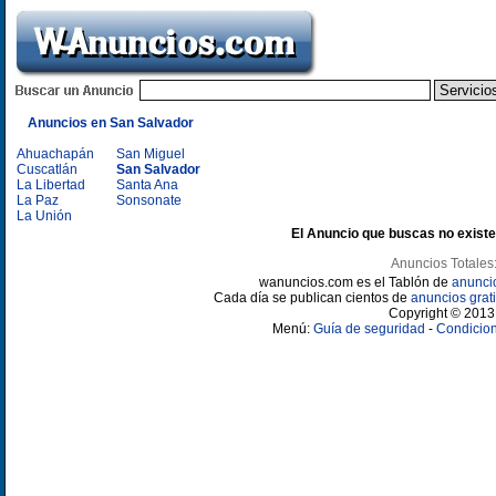
Anuncios en San Salvador
Ahuachapán
San Miguel
Cuscatlán
San Salvador
La Libertad
Santa Ana
La Paz
Sonsonate
La Unión
El Anuncio que buscas no existe
Anuncios Totales
wanuncios.com es el Tablón de
anunci
Cada día se publican cientos de
anuncios grati
Copyright © 2013 
Menú:
Guía de seguridad
-
Condicion