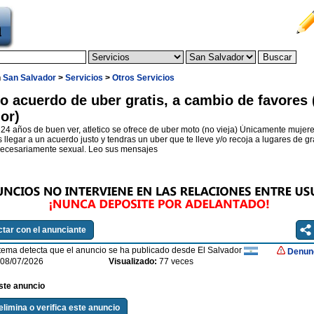
n
San Salvador
>
Servicios
>
Otros Servicios
o acuerdo de uber gratis, a cambio de favores
or)
4 años de buen ver, atletico se ofrece de uber moto (no vieja) Únicamente mujere
 llegar a un acuerdo justo y tendras un uber que te lleve y/o recoja a lugares de gra
 necesariamente sexual. Leo sus mensajes
tar con el anunciante
tema detecta que el anuncio se ha publicado desde El Salvador
Denunc
08/07/2026
Visualizado:
77 veces
ste anuncio
 elimina o verifica este anuncio