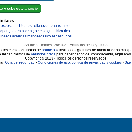
a y sube este anuncio
imilares
i esposa de 19 años , ella joven pagas motel
lopango para aser algo rico algun chico rico
 besos acaricias manoseos rico al desnudos
Anuncios Totales:
288108
-
Anuncios de Hoy:
1003
cios.com es el Tablón de
anuncios
clasificados gratuitos de habla hispana más po
publican cientos de
anuncios gratis
para hacer negocios, compra-venta, alquileres
Copyright © 2013 - Todos los derechos reservados.
nú:
Guía de seguridad
-
Condiciones de uso, política de privacidad y cookies
-
Sit