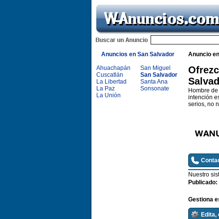
Anuncios en San Salvador
Anuncio e
Ahuachapán
San Miguel
Ofrezc
Cuscatlán
San Salvador
Salvad
La Libertad
Santa Ana
La Paz
Sonsonate
Hombre de 2
La Unión
intención es
serios, no
Contac
Nuestro sis
Publicado:
Gestiona e
Edita,