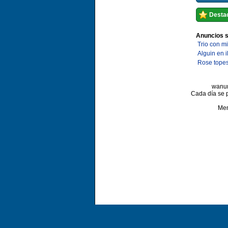
Destac
Anuncios s
Trio con m
Alguin en i
Rose topes
wanun
Cada día se 
Me