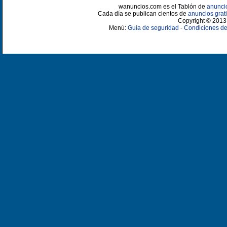
wanuncios.com es el Tablón de
anunci
Cada día se publican cientos de
anuncios grati
Copyright © 2013 
Menú:
Guía de seguridad
-
Condiciones de 