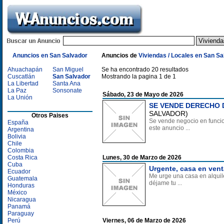
Anuncios en San Salvador
Anuncios de
Viviendas / Locales en San Sa
Ahuachapán
San Miguel
Se ha encontrado 20 resultados
Cuscatlán
San Salvador
Mostrando la pagina 1 de 1
La Libertad
Santa Ana
La Paz
Sonsonate
Sábado, 23 de Mayo de 2026
La Unión
SE VENDE DERECHO 
SALVADOR)
Otros Paises
Se vende negocio en funcion
España
este anuncio ...
Argentina
Bolivia
Chile
Colombia
Costa Rica
Lunes, 30 de Marzo de 2026
Cuba
Urgente, casa en vent
Ecuador
Me urge una casa en alquil
Guatemala
déjame tu ...
Honduras
México
Nicaragua
Panamá
Paraguay
Perú
Viernes, 06 de Marzo de 2026