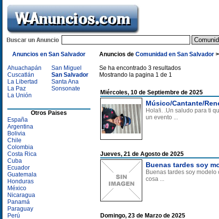
Anuncios en San Salvador
Anuncios de
Comunidad en San Salvador
Ahuachapán
San Miguel
Se ha encontrado 3 resultados
Cuscatlán
San Salvador
Mostrando la pagina 1 de 1
La Libertad
Santa Ana
La Paz
Sonsonate
Miércoles, 10 de Septiembre de 2025
La Unión
Músico/Cantante/René
Hola!i. .Un saludo para ti 
Otros Paises
un evento ...
España
Argentina
Bolivia
Chile
Colombia
Costa Rica
Jueves, 21 de Agosto de 2025
Cuba
Buenas tardes soy mo
Ecuador
Buenas tardes soy modelo de
Guatemala
cosa ...
Honduras
México
Nicaragua
Panamá
Paraguay
Perú
Domingo, 23 de Marzo de 2025