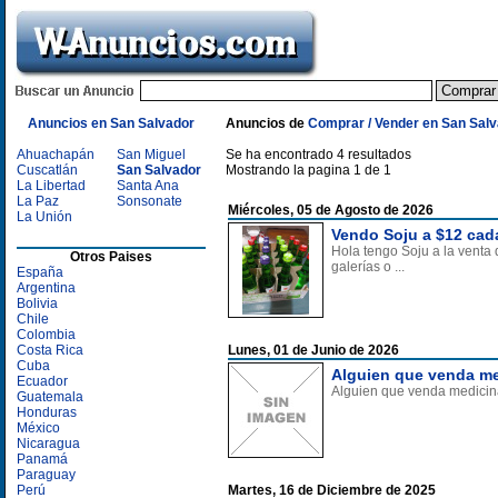
Anuncios en San Salvador
Anuncios de
Comprar / Vender en San Sal
Ahuachapán
San Miguel
Se ha encontrado 4 resultados
Cuscatlán
San Salvador
Mostrando la pagina 1 de 1
La Libertad
Santa Ana
La Paz
Sonsonate
Miércoles, 05 de Agosto de 2026
La Unión
Vendo Soju a $12 cada
Hola tengo Soju a la venta
Otros Paises
galerías o ...
España
Argentina
Bolivia
Chile
Colombia
Costa Rica
Lunes, 01 de Junio de 2026
Cuba
Alguien que venda me
Ecuador
Alguien que venda medicin
Guatemala
Honduras
México
Nicaragua
Panamá
Paraguay
Perú
Martes, 16 de Diciembre de 2025