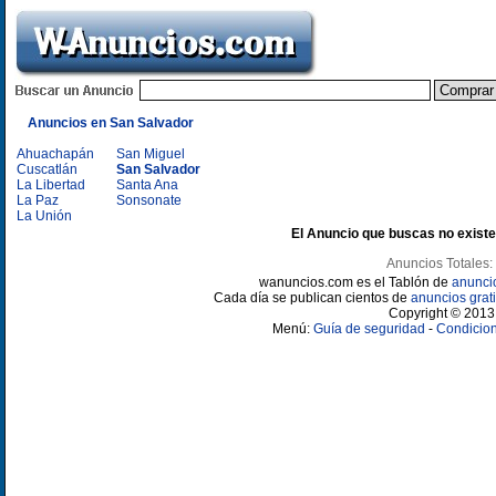
Anuncios en San Salvador
Ahuachapán
San Miguel
Cuscatlán
San Salvador
La Libertad
Santa Ana
La Paz
Sonsonate
La Unión
El Anuncio que buscas no existe
Anuncios Totales:
wanuncios.com es el Tablón de
anunci
Cada día se publican cientos de
anuncios grati
Copyright © 2013 
Menú:
Guía de seguridad
-
Condicion