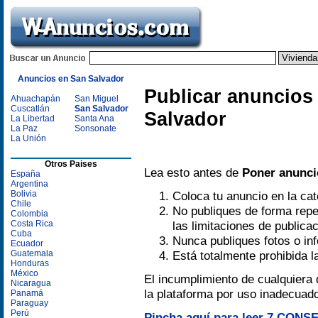
Anuncios en San Salvador
Publicar anuncios 
Ahuachapán
San Miguel
Cuscatlán
San Salvador
Salvador
La Libertad
Santa Ana
La Paz
Sonsonate
La Unión
Otros Paises
Lea esto antes de
Poner anunci
España
Argentina
Bolivia
Coloca tu anuncio en la ca
Chile
No publiques de forma repe
Colombia
Costa Rica
las limitaciones de publica
Cuba
Nunca publiques fotos o in
Ecuador
Guatemala
Está totalmente prohibida l
Honduras
México
El incumplimiento de cualquiera 
Nicaragua
la plataforma por uso inadecuad
Panamá
Paraguay
Perú
Pincha aquí para leer 7 CONSE