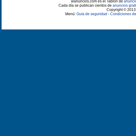
wanuncios.com es el Tablón de
anunci
Cada día se publican cientos de
anuncios grati
Copyright © 2013 
Menú:
Guía de seguridad
-
Condiciones de 