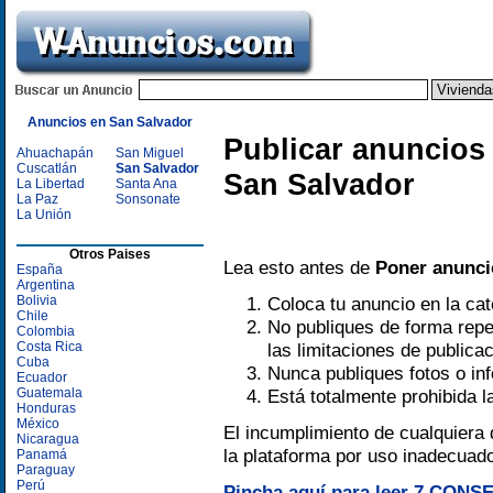
Anuncios en San Salvador
Publicar anuncios 
Ahuachapán
San Miguel
Cuscatlán
San Salvador
San Salvador
La Libertad
Santa Ana
La Paz
Sonsonate
La Unión
Otros Paises
Lea esto antes de
Poner anuncio
España
Argentina
Bolivia
Coloca tu anuncio en la ca
Chile
No publiques de forma repe
Colombia
Costa Rica
las limitaciones de publica
Cuba
Nunca publiques fotos o in
Ecuador
Guatemala
Está totalmente prohibida l
Honduras
México
El incumplimiento de cualquiera 
Nicaragua
la plataforma por uso inadecuad
Panamá
Paraguay
Perú
Pincha aquí para leer 7 CONSE