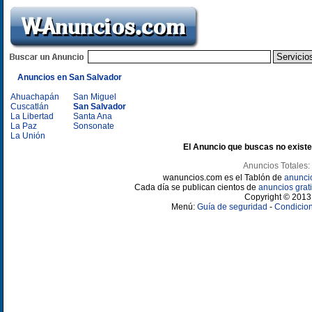
Anuncios en San Salvador
Ahuachapán
San Miguel
Cuscatlán
San Salvador
La Libertad
Santa Ana
La Paz
Sonsonate
La Unión
El Anuncio que buscas no existe
Anuncios Totales:
wanuncios.com es el Tablón de
anunci
Cada día se publican cientos de
anuncios grati
Copyright © 2013 
Menú:
Guía de seguridad
-
Condicion